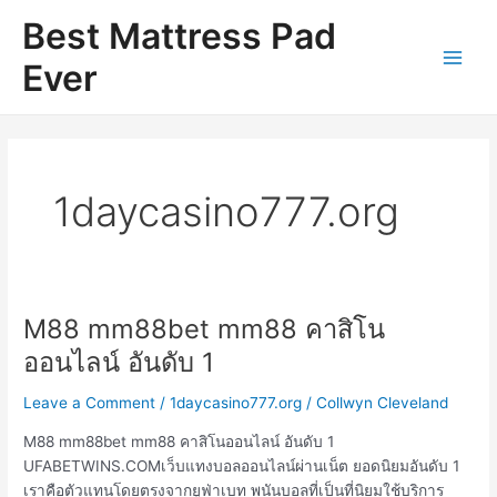
Skip
Best Mattress Pad
to
content
Ever
Main
Men
1daycasino777.org
M88 mm88bet mm88 คาสิโน
ออนไลน์ อันดับ 1
Leave a Comment
/
1daycasino777.org
/
Collwyn Cleveland
M88 mm88bet mm88 คาสิโนออนไลน์ อันดับ 1
UFABETWINS.COMเว็บแทงบอลออนไลน์ผ่านเน็ต ยอดนิยมอันดับ 1
เราคือตัวแทนโดยตรงจากยูฟ่าเบท พนันบอลที่เป็นที่นิยมใช้บริการ